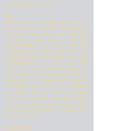
d’une génération à l’autre.
Vie
Ruth s’attache à sa belle-mère Naomi :
elle renonce à sa famille, à son identité
nationale et à ses dieux pour rester avec
elle. Jeune veuve, étrangère immigrée
sans protection, elle va de l’avant sans
connaître ce qui l’attend. Elle fait le choix
du Dieu de Naomi et l’exprime dans cette
profession de foi : « Ton Dieu sera mon
Dieu». Elle sait prendre des risques, sa
situation en arrivant dans le pays n’est pas
confortable : une réfugiée qui mange le
pain des habitants. Booz va lui redonner
sa dignité. Ruth et Naomi retrouvent
l’abondance et le bonheur. Ruth devient
une richesse pour la vie de Naomi. C'est
le grand projet de Dieu en toile de fond
dans tout ce livre.
Sa personne