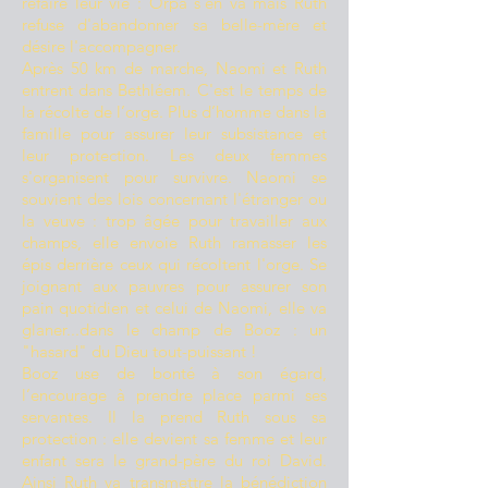
refaire leur vie : Orpa s'en va mais Ruth
refuse d'abandonner sa belle-mère et
désire l'accompagner.
Après 50 km de marche, Naomi et Ruth
entrent dans Bethléem. C'est le temps de
la récolte de l’orge. Plus d’homme dans la
famille pour assurer leur subsistance et
leur protection. Les deux femmes
s'organisent pour survivre. Naomi se
souvient des lois concernant l'étranger ou
la veuve : trop âgée pour travailler aux
champs, elle envoie Ruth ramasser les
épis derrière ceux qui récoltent l'orge. Se
joignant aux pauvres pour assurer son
pain quotidien et celui de Naomi, elle va
glaner...dans le champ de Booz : un
"hasard" du Dieu tout-puissant !
Booz use de bonté à son égard,
l’encourage à prendre place parmi ses
servantes. Il la prend Ruth sous sa
protection : elle devient sa femme et leur
enfant sera le grand-père du roi David.
Ainsi Ruth va transmettre la bénédiction