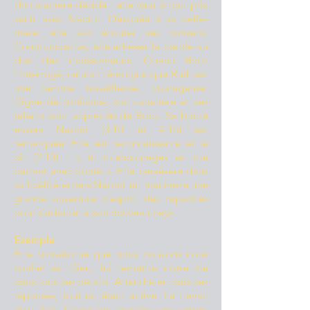
Un caractère décidé : elle veut à tout prix
venir avec Naomi. Dévouée à sa belle-
mère, elle sait écouter ses conseils.
Communicative, elle adresse la parole au
chef des moissonneurs. Quand Booz
l’interroge, celui-ci témoigne que Ruth est
une femme travailleuse, courageuse.
Digne de confiance, son caractère et ses
talents sont appréciés de Booz. Sa bonté
envers Naomi (3.10 et 4.15) est
remarquée. Elle est reconnaissante et le
dit (2.13) : « tu m’encourages en me
parlant avec bonté ». Elle persévère dans
sa fidélité envers Naomi et manifeste une
grande ouverture d’esprit, des capacités
pour s’adapter à son nouveau pays.
Exemple
Être convaincue que nous pouvons nous
confier en Dieu, lui remettre notre vie
dans tous ses détails. Attendre en paix ses
réponses, tout en étant active. Le travail
bien fait, l’attention portée aux autres