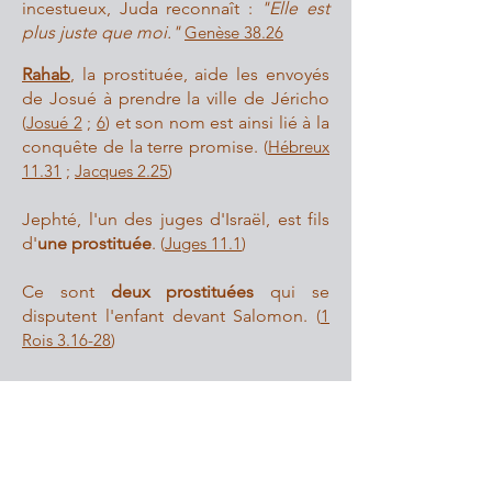
incestueux, Juda reconnaît :
"Elle est
plus juste que moi."
Genèse 38.26
Rahab
, la prostituée, aide les envoyés
de Josué à prendre la ville de Jéricho
(
Josué 2
;
6
)
et son nom est ainsi lié à la
conquête de la terre promise.
(
Hébreux
11.31
;
Jacques 2.25
)
Jephté, l'un des juges d'Israël, est fils
d'
une prostituée
.
(
Juges 11.1
)
Ce sont
deux prostituées
qui se
disputent l'enfant devant Salomon.
(
1
Rois 3.16-28
)
Dans les évangiles, les prostituées sont
toujours évoquées avec respect.
Parmi tous les noms cités dans la
généalogie de Jésus
, seules quatre
femmes sont citées, et parmi elles,