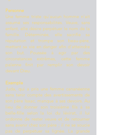
Personne
Une femme triste qu’aucun homme n’ait
assumé ses responsabilités. Veuve, sans
enfant, elle désire perpétuer le nom de la
famille. Déterminée, elle sacrifie sa
réputation et trompe son beau-père,
mettant sa vie en danger afin d’atteindre
son but. Poussée à agir par des
circonstances extrêmes, cette femme
païenne finit par remplir son devoir
devant Dieu.
Exemple
Juda, qui a pris une femme cananéenne
sans tenir compte des avertissements de
son père Isaac, manque à ses devoirs. Au
lieu de donner son troisième fils à sa
belle-fille selon la loi du lévirat, il lui
ordonne de rester veuve et de retourner
sans avenir chez son père ; il ne se soucie
pas de perpétuer sa lignée. La grande