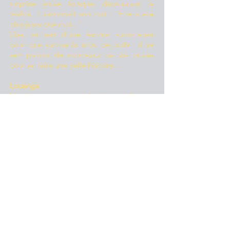
surprise arrive lorsque, découvrant la
réalité, il reconnaît son tort : "Elle a été
plus juste que moi..."
Dieu se sert d’une femme audacieuse
pour que survive la tribu de Juda : il se
sert parfois de morceaux de vie brisée
pour en faire une belle histoire…
Louange
Merci parce que tu choisis une femme
étrangère, désespérée, enceinte hors
mariage pour un but élevé : une femme
qui entre dans la généalogie de Jésus !
Prière
Donne-moi cette confiance en toi qui me
permet d’espérer au milieu de troubles
dans ma vie. Aide-moi à croire que tu
peux tirer le pur de l’impur : par exemple
m’approcher de toi avec un souvenir qui
me fait mal car toi, tu me donnes la paix.
Garde-moi de juger une personne d'après
les valeurs, les idées, les attentes