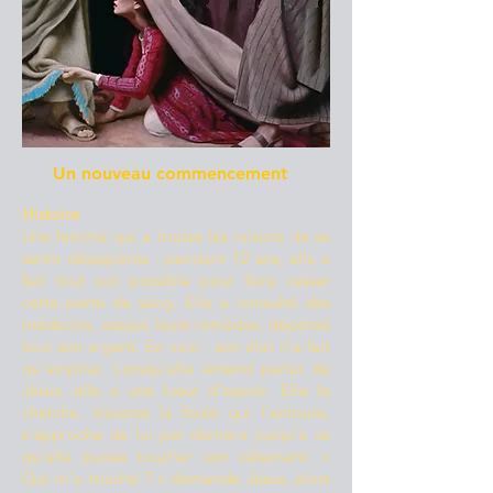
Un nouveau commencement
Histoire
Une femme qui a toutes les raisons de se
sentir désespérée : pendant 12 ans, elle a
fait tout son possible pour faire cesser
cette perte de sang. Elle a consulté des
médecins, essayé leurs remèdes, dépensé
tout son argent. En vain : son état n'a fait
qu'empirer. Lorsqu'elle entend parler de
Jésus, elle a une lueur d'espoir. Elle le
cherche, traverse la foule qui l'entoure,
s'approche de lui par derrière jusqu'à ce
qu'elle puisse toucher son vêtement. «
Qui m’a touché ? » demande Jésus, alors