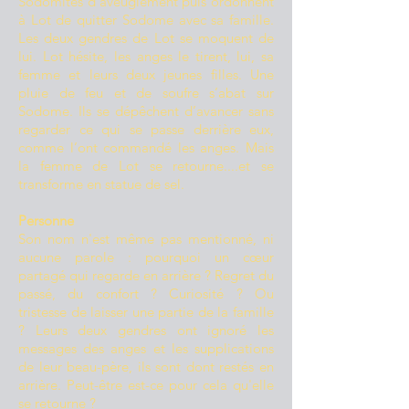
Sodomites d'aveuglement puis ordonnent
à Lot de quitter Sodome avec sa famille.
Les deux gendres de Lot se moquent de
lui. Lot hésite, les anges le tirent, lui, sa
femme et leurs deux jeunes filles. Une
pluie de feu et de soufre s’abat sur
Sodome. Ils se dépêchent d’avancer sans
regarder ce qui se passe derrière eux,
comme l’ont commandé les anges. Mais
la femme de Lot se retourne....et se
transforme en statue de sel.
Personne
Son nom n'est même pas mentionné, ni
aucune parole : pourquoi un cœur
partagé qui regarde en arrière ? Regret du
passé, du confort ? Curiosité ? Ou
tristesse de laisser une partie de la famille
? Leurs deux gendres ont ignoré les
messages des anges et les supplications
de leur beau-père, ils sont dont restés en
arrière. Peut-être est-ce pour cela qu'elle
se retourne ?