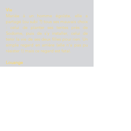
Vie
Mariée à un homme égoïste, elle a
partagé (ou subi ?) tous ses mauvais choix
: celui de planter ses tentes près de
Sodome, puis de s'y installer, celui de
tenir la vie de ses deux filles pour rien. Un
simple regard en arrière (elle n'a pas pu
résister !) mais ce regard est fatal.
Louange
Merci, Dieu, d'avoir pitié de moi lorsque
je tarde à faire ta volonté. Merci pour tous
les beaux projets que tu formes pour mon
avenir.
Prière
Aide-moi à vivre sans adopter les
manières du monde autour de moi. A
renoncer à des choses qui m’empêchent
d’avancer, me clouent sur place. Que je
ne ressasse pas le passé, des choses qui