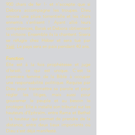
900 chars de fer !- et n’accepte que si
Débora accompagne les troupes. Dieu
envoie une pluie torrentielle et les chars
ennemis s’enlisent ! Ayant allié leurs
compétences, Barak et Débora obtiennent
la victoire. Ensemble ils la chantent. Sisera
se réfugie chez Héber et sera tué par
Yaël
.
Le pays sera en paix pendant 40 ans.
Fonction
Elle est à
la fois prophétesse et juge
d’Israël, ce qui est unique. C'est la
première femme de la Bible à occuper
une responsabilité politique. Requise par
Dieu pour transmettre sa parole et pour
régler les litiges, mais aussi pour
gouverner le peuple et au besoin le
protéger. Elle a installé son tribunal sur les
hauteurs d'Ephraïm, entre Rama et Bethel
: la hauteur qui permet de prendre de la
distance, entre deux lieux importants où
Dieu s'est déjà manifesté.