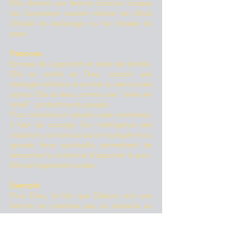
Elle devient une femme d'action lorsque
les Cananéens veulent réduire les tribus
d'Israël en esclavage ou les chasser du
pays.
Personne
Épouse
de Lappidoth et mère de famille
.
Elle se confie en Dieu, conçoit une
stratégie militaire et se met au service des
autres. Elle se lève, comme une "mère en
Israël", protectrice du peuple.
Pour conduire un peuple aussi nombreux,
il faut du courage. Son intelligence des
situations, son amour pour le peuple et sa
grande force spirituelle permettent de
remporter la victoire et d'apporter la paix.
Elle est également poète.
Exemple
Pour Dieu, le fait que Débora soit une
femme ne constitue pas un obstacle au
succès d’une mission très importante.
Débora met en oeuvre les dons qu'il lui