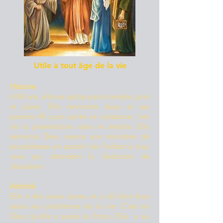
Utile à tout âge de la vie
Histoire
A 84 ans, elle ne quitte pas le temple, prie
et jeûne. Elle rencontre Jésus et ses
parents 40 jours après sa naissance, lors
de la présentation dans le temple. Elle
remercie Dieu, exerce son ministère de
prophétesse en parlant de l’enfant à tous
ceux qui attendent la libération de
Jérusalem.
Activité
Elle a été veuve jeune, et a dû faire face
seule aux problèmes de la vie. C’est en
Dieu qu’elle a puisé sa force. Elle a eu