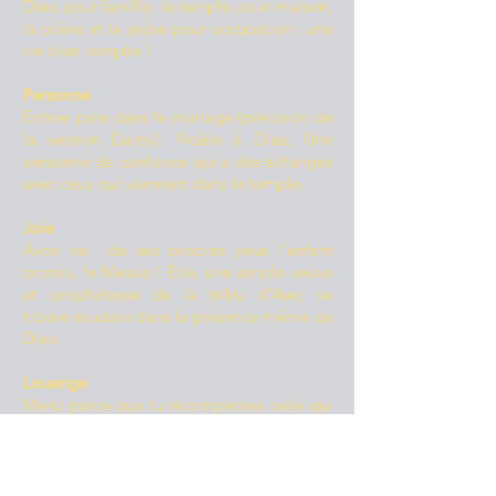
Dieu pour famille, le temple pour maison,
la prière et le jeûne pour occupation : une
vie bien remplie !
Personne
Entrée pure dans le mariage (précision de
la version Darby). Fidèle à Dieu. Une
personne de confiance qui a des échanges
avec ceux qui viennent dans le temple.
Joie
Avoir vu de ses propres yeux l’enfant
promis, le Messie ! Elle, une simple veuve
et prophétesse de la tribu d’Aser, se
trouve soudain dans la présence même de
Dieu.
Louange
Merci parce que tu récompenses celle qui
t’abandonne sa vie. Anne encourage
aujourd'hui une femme seule, célibataire,
veuve ou divorcée. Aussi une femme âgée
qui se sent parfois inutile. Je te loue parce